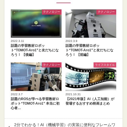
テクノロジー
テクノロジー
2022.3.11
2022.3.9
話題の学習教材ロボッ
話題の学習教材ロボッ
ト“TOMOT-Aro1”と友だちにな
ト“TOMOT-Aro1”と友だちにな
ろう！ 【後編】
ろう！ 【前編】
テクノロジー
ライフスタイル
2022.3.7
2021.10.31
話題のROSが学べる学習教材ロ
【2021年版】AI（人工知能）が
ボット“TOMOT-Aro1” 本当に初
登場するおすすめ映画まとめ
心者…
2分でわかる！AI（機械学習）の実装に便利なフレームワ