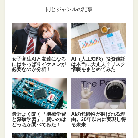
同じジャンルの記事
女子高生AIと友達になる
AI（人工知能）投資信託
にはやっぱりイケメンが
は本当に大丈夫？リスク
必要なのか分析！
情報をまとめてみた
最近よく聞く「機械学習
AIの危険性が叫ばれる理
と深層学習」、賢いのは
由。30年以内に実現し得
どっちか調べてみた！
る未来