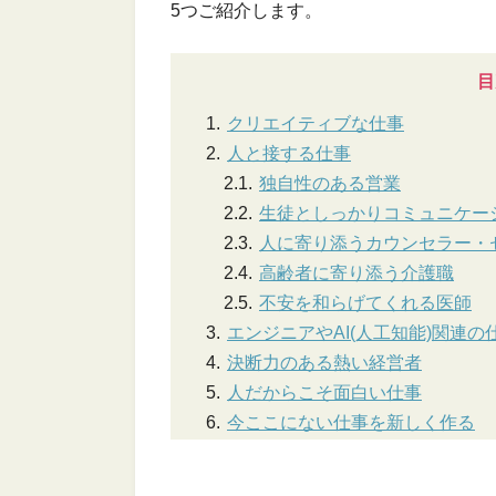
5つご紹介します。
目
クリエイティブな仕事
人と接する仕事
独自性のある営業
生徒としっかりコミュニケー
人に寄り添うカウンセラー・
高齢者に寄り添う介護職
不安を和らげてくれる医師
エンジニアやAI(人工知能)関連の
決断力のある熱い経営者
人だからこそ面白い仕事
今ここにない仕事を新しく作る