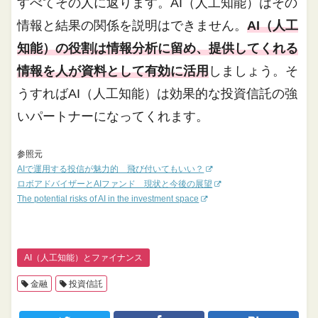
すべてその人に返ります。AI（人工知能）はその
情報と結果の関係を説明はできません。
AI（人工
知能）の役割は情報分析に留め、提供してくれる
情報を人が資料として有効に活用
しましょう。そ
うすればAI（人工知能）は効果的な投資信託の強
いパートナーになってくれます。
参照元
AIで運用する投信が魅力的 飛び付いてもいい？
ロボアドバイザーとAIファンド 現状と今後の展望
The potential risks of AI in the investment space
AI（人工知能）とファイナンス
金融
投資信託