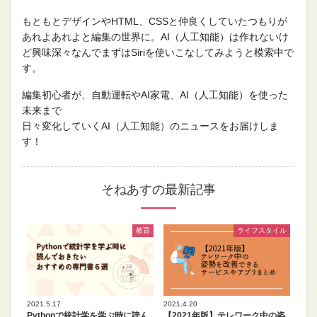
もともとデザインやHTML、CSSと仲良くしていたつもりが
あれよあれよと編集の世界に。AI（人工知能）は作れないけ
ど興味深々なんでまずはSiriを使いこなしてみようと模索中で
す。
編集初心者が、自動運転やAI家電、AI（人工知能）を使った
未来まで
日々変化していくAI（人工知能）のニュースをお届けしま
す！
そねあすの最新記事
教育
ライフスタイル
2021.5.17
2021.4.20
Pythonで統計学を学ぶ時に読ん
【2021年版】テレワーク中の姿