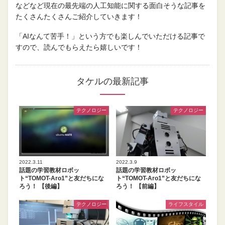
などなど現在の最先端の人工知能に関する面白そうな記事を
たくさんたくさんご紹介していきます！
「AIなんて苦手！」という方でも楽しんでいただける記事で
すので、読んでもらえたら嬉しいです！
タケルの最新記事
テクノロジー
テクノロジー
2022.3.11
2022.3.9
話題の学習教材ロボッ
話題の学習教材ロボッ
ト“TOMOT-Aro1”と友だちにな
ト“TOMOT-Aro1”と友だちにな
ろう！ 【後編】
ろう！ 【前編】
テクノロジー
ライフスタイル