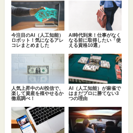
今注目のAI（人工知能）
AI時代到来！仕事がなく
ロボット！気になるアレ
なる前に取得したい「使
コレまとめました
える資格10選」
人気上昇中のAI投信で、
AI（人工知能）が麻雀で
楽して資産を殖やせるか
はまだプロに勝てない3
徹底調べ！
つの理由