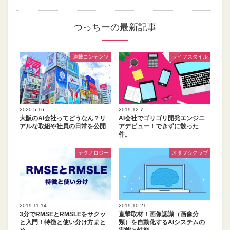
つっちーの最新記事
連載コンテンツ
ライフスタイル
2020.5.16
2019.12.7
大阪のAI会社ってどうなん？リ
AI会社でゴリゴリ開発エンジニ
アルな取組や社員の日常を公開
アデビュー！できずに散った
件。
テクノロジー
オタフ☆クラブ
2019.11.14
2019.10.21
3分でRMSEとRMSLEをサクッ
直撃取材！画像認識（画像分
と入門！特徴と使い分け方まと
類）を自動化するAIシステムの