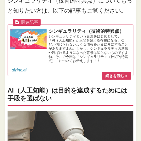
シンギュラリティ（技術的特異点）についてもっ
と知りたい方は、以下の記事もご覧ください。
シンギュラリティ（技術的特異点）
シンギュラリティという言葉をはじめとして、
「AI（人工知能）が人間を超える存在になる」な
ど、信じられないような情報をたまに耳にすること
がありますよね。しかし、シンギュラリティの意味
や叫ばれるようになった背景は知らないものですよ
ね。そこで今回は「シンギュラリティ（技術的特異
点）」についてお伝えします！！
aizine.ai
AI（人工知能）は目的を達成するためには
手段を選ばない