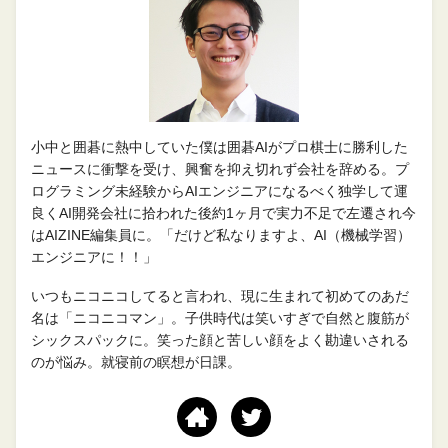
小中と囲碁に熱中していた僕は囲碁AIがプロ棋士に勝利した
ニュースに衝撃を受け、興奮を抑え切れず会社を辞める。プ
ログラミング未経験からAIエンジニアになるべく独学して運
良くAI開発会社に拾われた後約1ヶ月で実力不足で左遷され今
はAIZINE編集員に。「だけど私なりますよ、AI（機械学習）
エンジニアに！！」
いつもニコニコしてると言われ、現に生まれて初めてのあだ
名は「ニコニコマン」。子供時代は笑いすぎで自然と腹筋が
シックスパックに。笑った顔と苦しい顔をよく勘違いされる
のが悩み。就寝前の瞑想が日課。