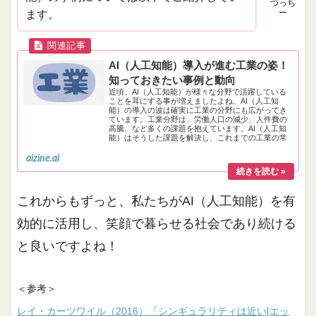
つっち
ー
ます。
AI（人工知能）導入が進む工業の姿！
知っておきたい事例と動向
近頃、AI（人工知能）が様々な分野で活躍している
ことを耳にする事が増えましたよね。AI（人工知
能）の導入の波は確実に工業の分野にも広がってき
ています。工業分野は、労働人口の減少、人件費の
高騰、など多くの課題を抱えています。AI（人工知
能）はそうした課題を解決し、これまでの工業の常
識をも大きく変える可能性を秘めています。
aizine.ai
これからもずっと、私たちがAI（人工知能）を有
効的に活用し、笑顔で暮らせる社会であり続ける
と良いですよね！
＜参考＞
レイ・カーツワイル（2016）『シンギュラリティは近い[エッ