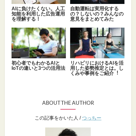
AIに負けたくない。人工
自動運転は実用化する
知能を利用した広告運用
の？しないの？みんなの
を理解する！
意見をまとめてみた
初心者でもわかるAIと
リハビリにおけるAIを活
IoTの違いと3つの活用法
⽤した姿勢推定とは。し
くみや事例をご紹介︕
ABOUT THE AUTHOR
この記事をかいた人 /
つっちー