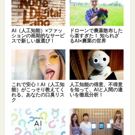
AI（人工知能）×ファッ
ドローンで農薬散布した
ションの画期的なサービ
ら楽すぎた！ 知られざ
スで新しい服選び！
るAI×農業の世界
これで安心！AI（人工知
人工知能の得意、不得意
能）がこっそり教えてく
を知って、AIと人間の違
れる、あなたの口臭リス
いを徹底分析！
ク