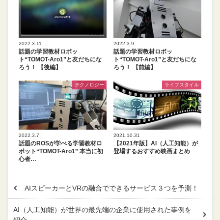
2022.3.11
2022.3.9
話題の学習教材ロボッ
話題の学習教材ロボッ
ト“TOMOT-Aro1”と友だちにな
ト“TOMOT-Aro1”と友だちにな
ろう！ 【後編】
ろう！ 【前編】
テクノロジー
ライフスタイル
2022.3.7
2021.10.31
話題のROSが学べる学習教材ロ
【2021年版】AI（人工知能）が
ボット“TOMOT-Aro1” 本当に初
登場するおすすめ映画まとめ
心者…
AIスピーカーとVRの融合でできるサービス３つを予測！
AI（人工知能）が世界の最先端の企業に使用された事例を