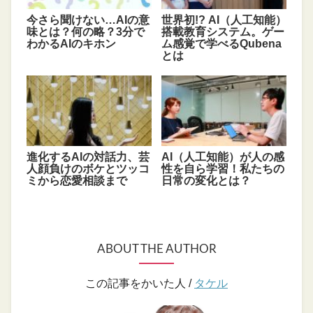
今さら聞けない…AIの意
世界初!? AI（人工知能）
味とは？何の略？3分で
搭載教育システム。ゲー
わかるAIのキホン
ム感覚で学べるQubena
とは
進化するAIの対話力、芸
AI（人工知能）が人の感
人顔負けのボケとツッコ
性を自ら学習！私たちの
ミから恋愛相談まで
日常の変化とは？
ABOUT THE AUTHOR
この記事をかいた人 /
タケル