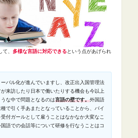
して、
多様な言語に対応できる
という点があげられ
ローバル化が進んでいますし、改正出入国管理法
方が来訪したり日本で働いたりする機会も今以上
ような中で問題となるのは
言語の壁です。
外国語
業種で引く手あまたとなっていることから、バイ
を受付ガールとして雇うことはなかなか大変なこ
外国語での会話等について研修を行なうことはコ