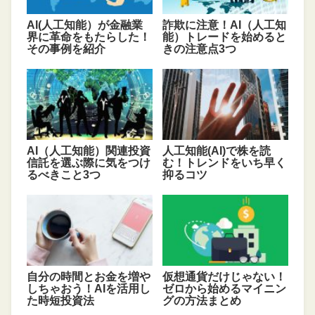
AI(人工知能）が金融業
詐欺に注意！AI（人工知
界に革命をもたらした！
能）トレードを始めると
その事例を紹介
きの注意点3つ
AI（人工知能）関連投資
人工知能(AI)で株を読
信託を選ぶ際に気をつけ
む！トレンドをいち早く
るべきこと3つ
抑るコツ
自分の時間とお金を増や
仮想通貨だけじゃない！
しちゃおう！AIを活用し
ゼロから始めるマイニン
た時短投資法
グの方法まとめ