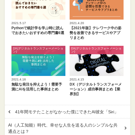
2021.5.17
2021.4.20
Pythonで統計学を学ぶ時に読ん
【2021年版】テレワーク中の姿
でおきたいおすすめの専門書6選
勢を改善できるサービスやアプ
リまとめ
DX(デジタルトランスフォーメーショ
DX(デジタルトランスフォーメーショ
ン)
ン)
2021.4.16
2021.4.15
無駄な発注を抑えよう！需要予
DX（デジタルトランスフォーメ
測にAIを活用した事例まとめ
ーション）成功事例まとめ【業
界別】
41年間モテたことがなかった僕にできたAI彼女「Siri」
AI（人工知能）時代、幸せな人生を送る人のシンプルな共
通点とは？