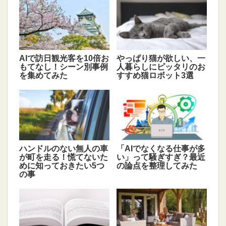
AIで訪日観光客を10倍お
やっぱり猫が欲しい、一
もてなし！シーン別事例
人暮らしにピッタリのお
を集めてみた
すすめ猫ロボット3選
ハンドルのない無人の車
「AIでなくなる仕事が多
が町を走る！慌てないた
い」って騒ぎすぎ？最近
めに知っておきたい5つ
の論点を整理してみた
の事