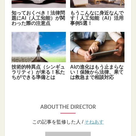
知っておくべき！法律問
もうこんなに身近なんで
題にAI（人工知能）が関
す！人工知能（AI）活用
わった際の注意点
事例5選！
技術的特異点（シンギュ
AIの進化はもう止まらな
ラリティ）が来る！私た
い！保険から法律、果て
ちができる準備とは
は救急まで相談対応
ABOUT THE DIRECTOR
この記事を監修した人 /
そねあす