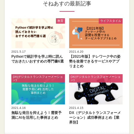
そねあすの最新記事
教育
ライフスタイル
2021.5.17
2021.4.20
Pythonで統計学を学ぶ時に読ん
【2021年版】テレワーク中の姿
でおきたいおすすめの専門書6選
勢を改善できるサービスやアプ
リまとめ
DX(デジタルトランスフォーメーショ
DX(デジタルトランスフォーメーショ
ン)
ン)
2021.4.16
2021.4.15
無駄な発注を抑えよう！需要予
DX（デジタルトランスフォーメ
測にAIを活用した事例まとめ
ーション）成功事例まとめ【業
界別】