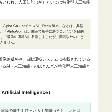
もいわれ、人工知能（AI）といえば特化型人工知能
pha Go」やチェスAI「Deep Blue」などは、典型
「AlphaGo」は、囲碁で相手に勝つことだけを目的
して最強の囲碁AIに君臨しましたが、囲碁以外のこと
きません。
画像診断AIや、自動運転システムに搭載されている
いるAI（人工知能）のほとんどが特化型人工知能と
icial Intelligence）
同等の能力を持った人工知能（AI）、いわば