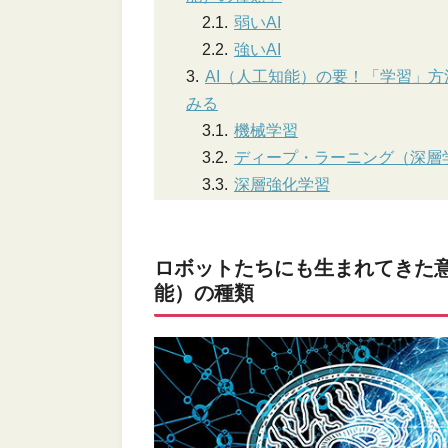
弱いAI
強いAI
AI（人工知能）の要！「学習」方
みる
機械学習
ディープ・ラーニング（深層
深層強化学習
ロボットたちにも生まれてきた意
能）の種類